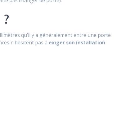
haite pas changer de porte).
 ?
illimètres qu’il y a généralement entre une porte
nces n’hésitent pas à
exiger son installation