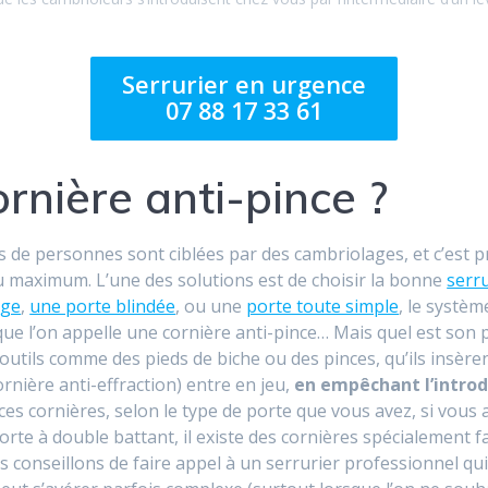
Serrurier en urgence
07 88 17 33 61
rnière anti-pince ?
s de personnes sont ciblées par des cambriolages, et c’est 
 maximum. L’une des solutions est de choisir la bonne
serr
age
,
une porte blindée
, ou une
porte toute simple
, le systè
e que l’on appelle une cornière anti-pince… Mais quel est son
outils comme des pieds de biche ou des pinces, qu’ils insère
rnière anti-effraction) entre en jeu,
en empêchant l’intro
e ces cornières, selon le type de porte que vous avez, si vo
porte à double battant, il existe des cornières spécialement f
 conseillons de faire appel à un serrurier professionnel qui