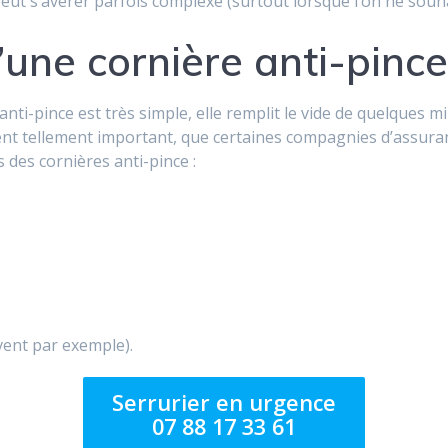
i peut s’avérer parfois complexe (surtout lorsque l’on ne sou
 d’une cornière anti-pince
anti-pince est très simple, elle remplit le vide de quelques m
ment tellement important, que certaines compagnies d’assura
 des cornières anti-pince :
 vent par exemple).
Serrurier en urgence
07 88 17 33 61