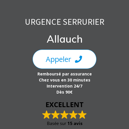
Skip
to
content
URGENCE SERRURIER
Allauch
Appeler
Remboursé par assurance
Chez vous en 30 minutes
Intervention 24/7
Dès 90€
EXCELLENT
Basée sur
15 avis