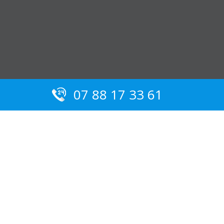
07 88 17 33 61
Serrurier Allauch :
Nos conseils pour éviter les
arnaques