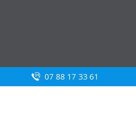
07 88 17 33 61
Serrurier Saint-Cyr-sur-Mer :
Nos conseils pour éviter les
arnaques