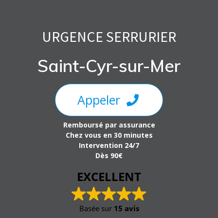
Skip
to
content
URGENCE SERRURIER
Saint-Cyr-sur-Mer
Appeler
Remboursé par assurance
Chez vous en 30 minutes
Intervention 24/7
Dès 90€
EXCELLENT
Basée sur
15 avis