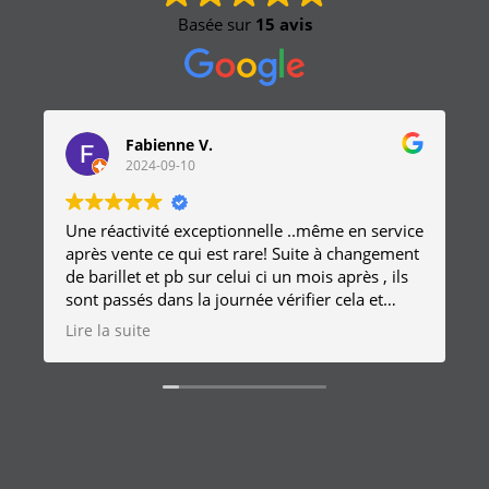
Basée sur
15 avis
Fabienne V.
2024-09-10
Une réactivité exceptionnelle ..même en service
après vente ce qui est rare! Suite à changement
de barillet et pb sur celui ci un mois après , ils
sont passés dans la journée vérifier cela et
remplacer la serrure sans frais
Lire la suite