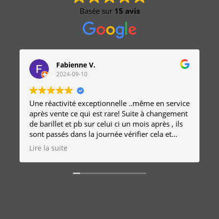
Basée sur
15 avis
Fabienne V.
2024-09-10
Une réactivité exceptionnelle ..même en service
après vente ce qui est rare! Suite à changement
de barillet et pb sur celui ci un mois après , ils
sont passés dans la journée vérifier cela et
remplacer la serrure sans frais
Lire la suite