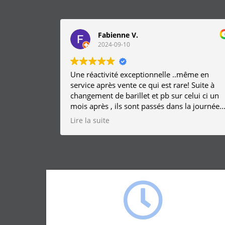
Fabienne V.
2024-09-10
Une réactivité exceptionnelle ..même en
service après vente ce qui est rare! Suite à
changement de barillet et pb sur celui ci un
mois après , ils sont passés dans la journée
vérifier cela et remplacer la serrure sans frai
Lire la suite