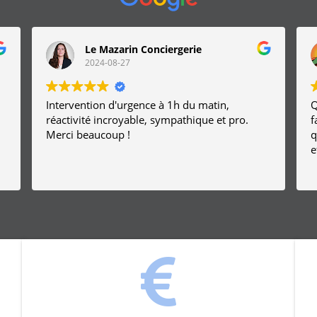
Le Mazarin Conciergerie
2024-08-27
Intervention d'urgence à 1h du matin,
Q
réactivité incroyable, sympathique et pro.
fai
Merci beaucoup !
q
e
s