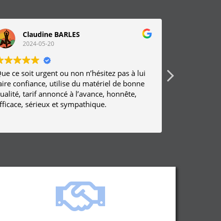
Claudine BARLES
Jul
2024-05-20
2023
ue ce soit urgent ou non n’hésitez pas à lui
Très compét
re confiance, utilise du matériel de bonne
Je recomma
ualité, tarif annoncé à l’avance, honnête,
Efficace et 
fficace, sérieux et sympathique.
Excellent ra
Rareté de no
Lire la suite