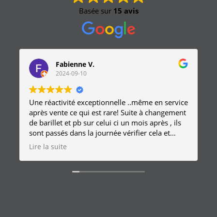
Basée sur
15 avis
Fabienne V.
2024-09-10
Une réactivité exceptionnelle ..même en service
après vente ce qui est rare! Suite à changement
de barillet et pb sur celui ci un mois après , ils
sont passés dans la journée vérifier cela et
remplacer la serrure sans frais
Lire la suite