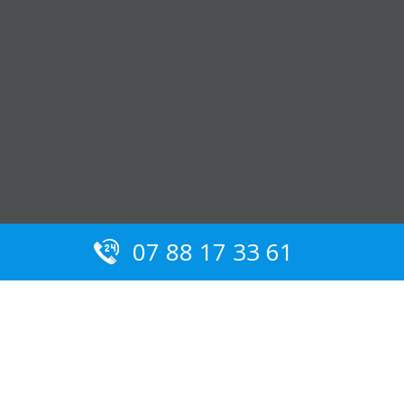
07 88 17 33 61
Serrurier Marseille 13006 :
Nos conseils pour éviter les