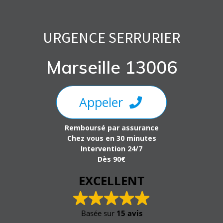
Skip
to
content
URGENCE SERRURIER
Marseille 13006
Appeler
Remboursé par assurance
Chez vous en 30 minutes
Intervention 24/7
Dès 90€
EXCELLENT
Basée sur
15 avis