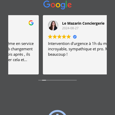
Le Mazarin Conciergerie
2024-08-27
e
Intervention d'urgence à 1h du matin, réactivité
incroyable, sympathique et pro. Merci
f
beaucoup !