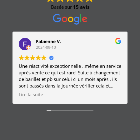
Basée sur
15 avis
Fabienne V.
2024-09-10
Une réactivité exceptionnelle ..même en service
après vente ce qui est rare! Suite à changement
de barillet et pb sur celui ci un mois après , ils
sont passés dans la journée vérifier cela et
remplacer la serrure sans frais
Lire la suite