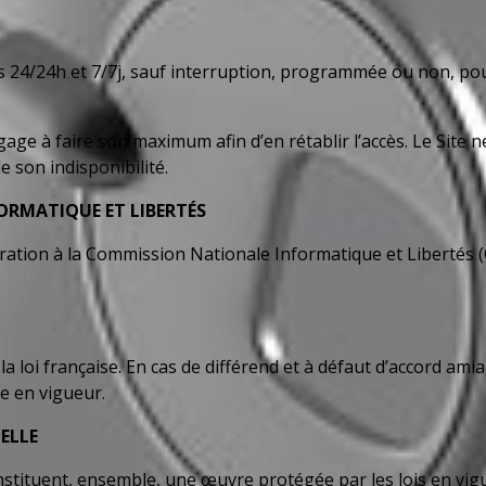
eurs 24/24h et 7/7j, sauf interruption, programmée ou non, 
’engage à faire son maximum afin d’en rétablir l’accès. Le Sit
e son indisponibilité.
FORMATIQUE ET LIBERTÉS
ation à la Commission Nationale Informatique et Libertés (
loi française. En cas de différend et à défaut d’accord amiab
e en vigueur.
UELLE
stituent, ensemble, une œuvre protégée par les lois en vigue