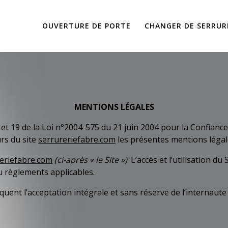
OUVERTURE DE PORTE
CHANGER DE SERRUR
MENTIONS LÉGALES
et 19 de la Loi n°2004-575 du 21 juin 2004 pour la Confiance 
urs du site
serrureriefabre.com
les présentes mentions légal
eriefabre.com
(ci-après « le Site »)
. L’accès et l’utilisation 
ou règlements applicables.
pliquent l’acceptation intégrale et sans réserve de l’internau