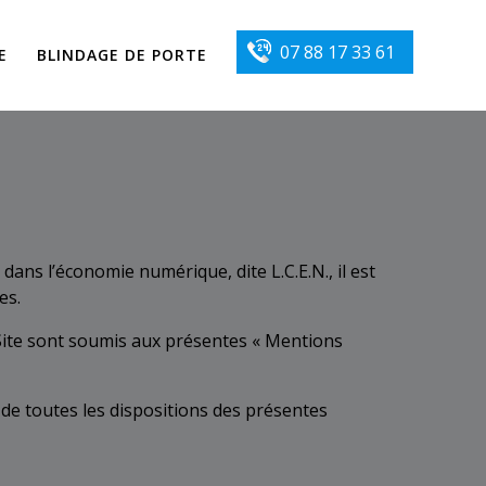
07 88 17 33 61
E
BLINDAGE DE PORTE
dans l’économie numérique, dite L.C.E.N., il est
es.
du Site sont soumis aux présentes « Mentions
te de toutes les dispositions des présentes