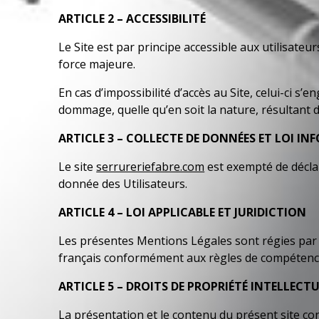
ARTICLE 2 – ACCESSIBILITÉ
Le Site est par principe accessible aux utilisat
force majeure.
En cas d’impossibilité d’accès au Site, celui-ci s
dommage, quelle qu’en soit la nature, résultant d
ARTICLE 3 – COLLECTE DE DONNÉES ET LOI IN
Le site
serrureriefabre.com
est exempté de déclar
donnée des Utilisateurs.
ARTICLE 4 – LOI APPLICABLE ET JURIDICTION
Les présentes Mentions Légales sont régies par la 
français conformément aux règles de compétenc
ARTICLE 5 – DROITS DE PROPRIÉTÉ INTELLECT
La présentation et le contenu du présent site con