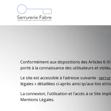
Skip
to
content
Conformément aux dispositions des Articles 6-III 
porté à la connaissance des utilisateurs et visite
Le site est accessible à l’adresse suivante :
serrur
légales » détaillées ci-après ainsi qu’aux lois et/
La connexion, l’utilisation et l’accès à ce Site im
Mentions Légales.