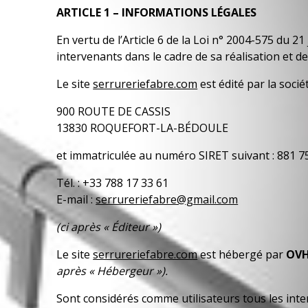
ARTICLE 1 – INFORMATIONS LÉGALES
En vertu de l’Article 6 de la Loi n° 2004-575 du 21
intervenants dans le cadre de sa réalisation et de
Le site
serrureriefabre.com
est édité par la socié
900 ROUTE DE CASSIS
13830 ROQUEFORT-LA-BÉDOULE
et immatriculée au numéro SIRET suivant : 881 7
Tél. : +33 788 17 33 61
E-mail :
serrureriefabre@gmail.com
(ci après « Éditeur »)
Le site
serrureriefabre.com
est hébergé par
OVH
après « Hébergeur »).
Sont considérés comme utilisateurs tous les intern